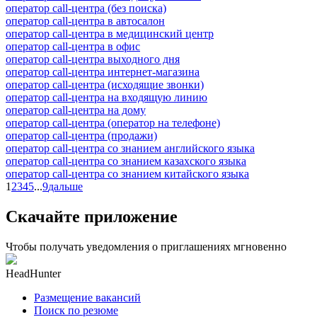
оператор call-центра (без поиска)
оператор call-центра в автосалон
оператор call-центра в медицинский центр
оператор call-центра в офис
оператор call-центра выходного дня
оператор call-центра интернет-магазина
оператор call-центра (исходящие звонки)
оператор call-центра на входящую линию
оператор call-центра на дому
оператор call-центра (оператор на телефоне)
оператор call-центра (продажи)
оператор call-центра со знанием английского языка
оператор call-центра со знанием казахского языка
оператор call-центра со знанием китайского языка
1
2
3
4
5
...
9
дальше
Скачайте приложение
Чтобы получать уведомления о приглашениях мгновенно
HeadHunter
Размещение вакансий
Поиск по резюме