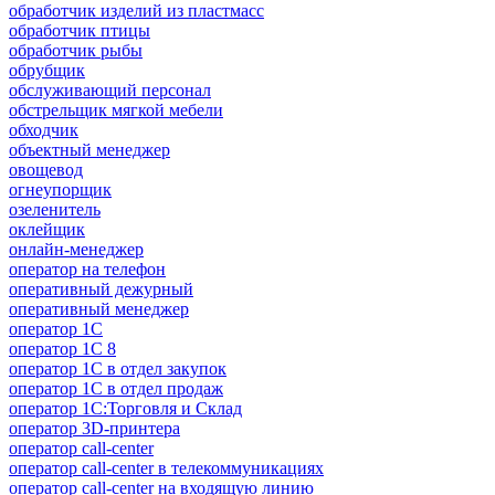
обработчик изделий из пластмасс
обработчик птицы
обработчик рыбы
обрубщик
обслуживающий персонал
обстрельщик мягкой мебели
обходчик
объектный менеджер
овощевод
огнеупорщик
озеленитель
оклейщик
онлайн-менеджер
опeрaтoр нa тeлeфoн
оперативный дежурный
оперативный менеджер
оператор 1C
оператор 1С 8
оператор 1С в отдел закупок
оператор 1С в отдел продаж
оператор 1С:Торговля и Склад
оператор 3D-принтера
оператор call-center
оператор call-center в телекоммуникациях
оператор call-center на входящую линию