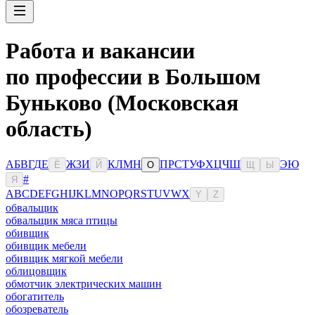
Работа и вакансии
по профессии в Большом
Буньково (Московская
область)
А
Б
В
Г
Д
Е
Ж
З
И
К
Л
М
Н
П
Р
С
Т
У
Ф
Х
Ц
Ч
Ш
Э
Ю
Ё
Й
О
Щ
Ы
#
Я
A
B
C
D
E
F
G
H
I
J
K
L
M
N
O
P
Q
R
S
T
U
V
W
X
Y
Z
обвальщик
обвальщик мяса птицы
обивщик
обивщик мебели
обивщик мягкой мебели
облицовщик
обмотчик электрических машин
обогатитель
обозреватель